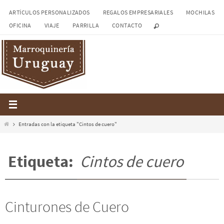
Ir
ARTÍCULOS PERSONALIZADOS
REGALOS EMPRESARIALES
MOCHILAS
al
OFICINA
VIAJE
PARRILLA
CONTACTO
contenido
Inicio
Entradas con la etiqueta "Cintos de cuero"
Etiqueta:
Cintos de cuero
Cinturones de Cuero