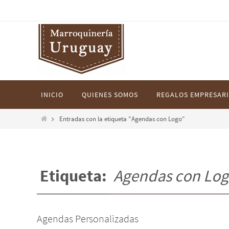
Ir
al
contenido
Ir
INICIO
QUIENES SOMOS
REGALOS EMPRESARI
al
contenido
Inicio
Entradas con la etiqueta "Agendas con Logo"
Etiqueta:
Agendas con Lo
Agendas Personalizadas