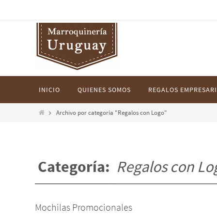
Ir
al
contenido
Ir
INICIO
QUIENES SOMOS
REGALOS EMPRESARI
al
contenido
Inicio
Archivo por categoría "Regalos con Logo"
Categoría:
Regalos con Lo
Mochilas Promocionales