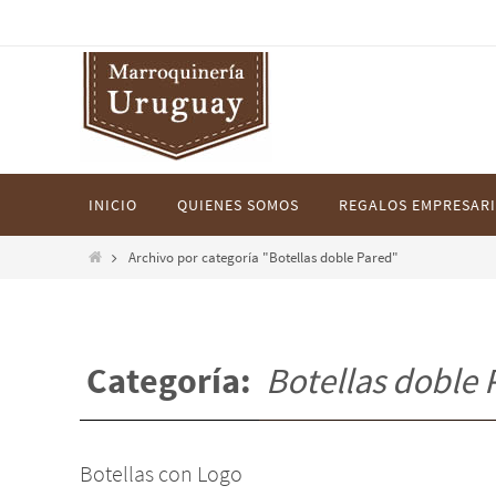
Ir
al
contenido
Ir
INICIO
QUIENES SOMOS
REGALOS EMPRESARI
al
contenido
Inicio
Archivo por categoría "Botellas doble Pared"
Categoría:
Botellas doble 
Botellas con Logo