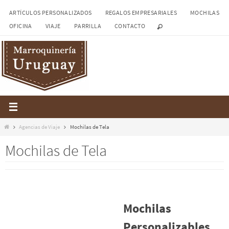
Ir
ARTÍCULOS PERSONALIZADOS
REGALOS EMPRESARIALES
MOCHILAS
al
OFICINA
VIAJE
PARRILLA
CONTACTO
contenido
Inicio
Agencias de Viaje
Mochilas de Tela
Mochilas de Tela
Mochilas
Personalizables